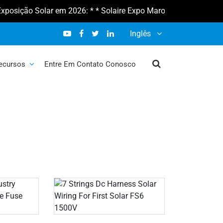
ição Solar em 2026: * * Solaire Expo Maroc 2026 10-12 de fever
Inglês
os Solares
ecursos
Entre Em Contato Conosco