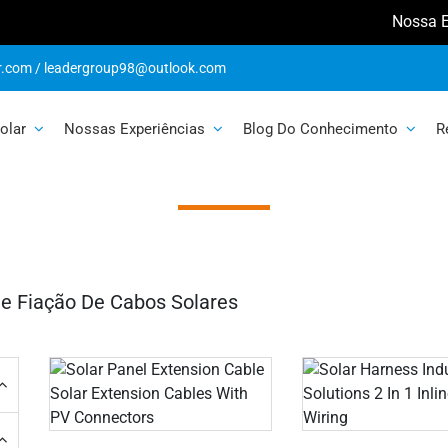
Nossa Expos
r.com
/
leadergroup98@outlook.com
e Fiação de Cab
olar
Nossas Experiências
Blog Do Conhecimento
R
De Fiação De Cabos Solares