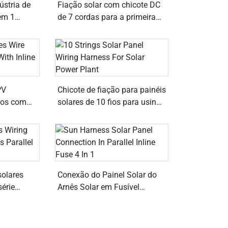
ústria de
Fiação solar com chicote DC
em 1
de 7 cordas para a primeira
em linha
Solar FS6 1500V
PV
Chicote de fiação para painéis
fios com
solares de 10 fios para usina
em linha
solar
solares
Conexão do Painel Solar do
série
Arnês Solar em Fusível
Paralelo 4 em 1