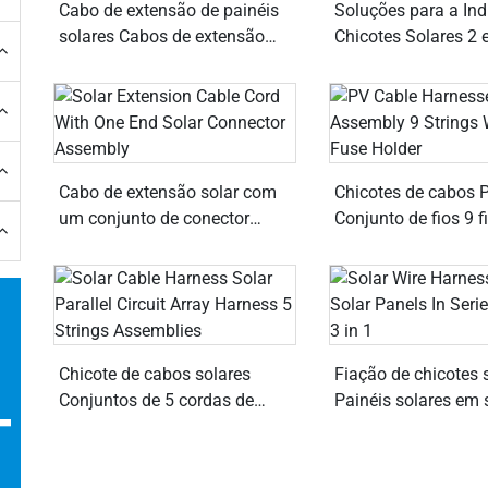
Cabo de extensão de painéis
Soluções para a Ind
solares Cabos de extensão
Chicotes Solares 2 
solar com conectores
Fiação de fusíveis 
fotovoltaicos
Cabo de extensão solar com
Chicotes de cabos 
um conjunto de conector
Conjunto de fios 9 
solar em uma extremidade
suporte de fusível 
Chicote de cabos solares
Fiação de chicotes 
Conjuntos de 5 cordas de
Painéis solares em 
T
chicotes de circuitos paralelos
paralelo 3 em 1
solares