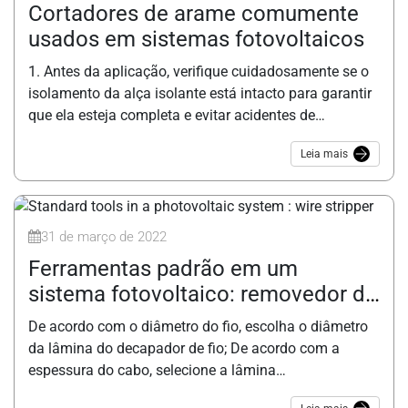
Cortadores de arame comumente
usados em sistemas fotovoltaicos
1. Antes da aplicação, verifique cuidadosamente se o
isolamento da alça isolante está intacto para garantir
que ela esteja completa e evitar acidentes de
segurança; 2. Ao aplicar, não use cabos para cortar
Leia mais
fios metálicos que excedam as especificações e
modelos. É estritamente proibido usar tesouras de
cabo em vez de martelos para bater em ferramentas
especiais e evitar danos às tesouras de cabo; 3. Ao
31 de março de 2022
usar karité de cabo
Ferramentas padrão em um
sistema fotovoltaico: removedor de
fios
De acordo com o diâmetro do fio, escolha o diâmetro
da lâmina do decapador de fio; De acordo com a
espessura do cabo, selecione a lâmina
correspondente; Coloque o cabo preparado no meio da