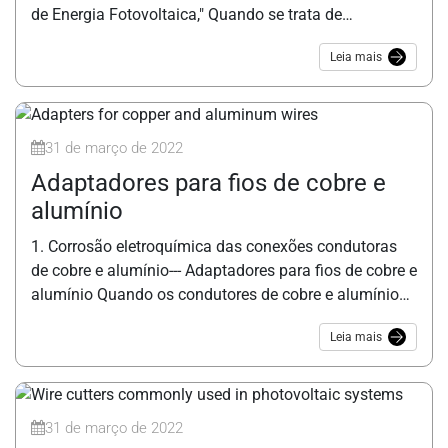
de Energia Fotovoltaica," Quando se trata de
conectores fotovoltaicos, eles são acessórios
Leia mais
essenciais em usinas fotovoltaicas, embora o preço
unitário seja baixo. Se a crimpagem dos conectores
fotovoltaicos é apertada ou não determina
diretamente a perda e a segurança das usinas
31 de março de 2022
fotovoltaicas. Só dedicar
Adaptadores para fios de cobre e
alumínio
1. Corrosão eletroquímica das conexões condutoras
de cobre e alumínio--- Adaptadores para fios de cobre e
alumínio Quando os condutores de cobre e alumínio
estão conectados diretamente, a superfície de contato
Leia mais
dos dois metais é facilmente formada como eletrólito
sob a ação de umidade, dióxido de carbono e outras
impurezas no ar. Como resultado, a bateria galvânica
com alumínio como eletrodo negativo e cobre
31 de março de 2022