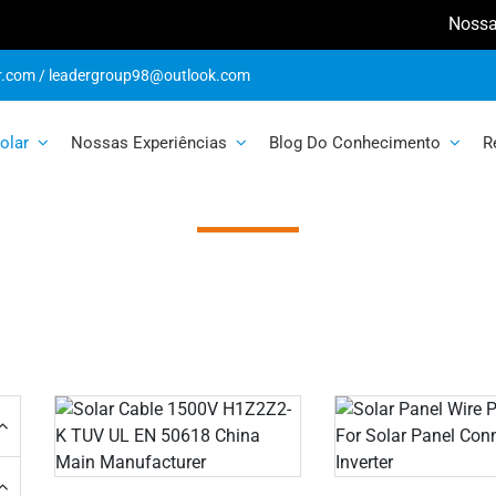
Nossa Exp
r.com
/
leadergroup98@outlook.com
Produto Solar
olar
Nossas Experiências
Blog Do Conhecimento
R