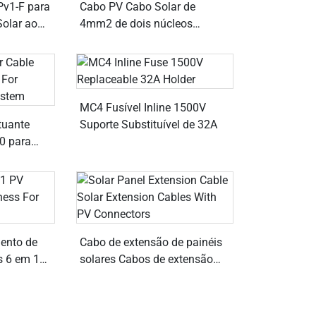
 Pv1-F para
Cabo PV Cabo Solar de
Solar ao
4mm2 de dois núcleos
conectando sistema
fotovoltaico
MC4 Fusível Inline 1500V
tuante
Suporte Substituível de 32A
0 para
oltaico
ento de
Cabo de extensão de painéis
s 6 em 1
solares Cabos de extensão
solar com conectores
fotovoltaicos