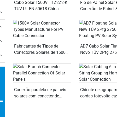
Cabo Solar 1500V H1Z2Z2-K
Fio de Painel Solar
TUV UL EN 50618 China
Conexão de Painel 
Principal Fabricante
Inversor
Fabricantes de Tipos de
AD7 Cabo Solar Flu
Conectores Solares de 1500V
Novo TÜV 2Pfg 275
para Conexão de Cabos PV
Sistema Solar Fotov
Flutuante
Conexão paralela de painéis
Chicote de agrupam
solares com conector de
cordas fotovoltaica
T
ramificação solar
para conexão solar